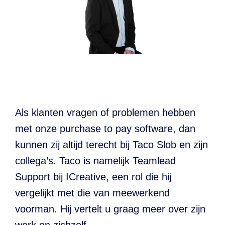
Declaratieverwerking
Procurement
Factuur status
Factuurstatus
Procesoptimalisatie
portaal
Compliance
Spend management
Als klanten vragen of problemen hebben
met
onze
purchase to pay
software
, dan
kunnen
zij
altijd
terecht bij Taco Slob
en
zijn
collega’s.
Taco
is namelijk Teamlead
Support
bij
ICreative
, een rol die hij
vergelijkt met
die
van meewerkend
voorman.
Hij vertelt u graag meer over zijn
werk en zichzelf.