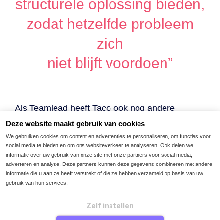
structurele oplossing bieden,
zodat hetzelfde probleem
zich
niet blijft voordoen”
Als Teamlead heeft Taco ook nog andere
verantwoordelijkheden. “Ik ben het
Deze website maakt gebruik van cookies
aanspreekpunt voor mijn directe collega’s, voor
We gebruiken cookies om content en advertenties te personaliseren, om functies voor
social media te bieden en om ons websiteverkeer te analyseren. Ook delen we
de rest van onze organisatie en voor klanten.
informatie over uw gebruik van onze site met onze partners voor social media,
Ook behoud ik het overzicht. Worden alle tickets
adverteren en analyse. Deze partners kunnen deze gegevens combineren met andere
informatie die u aan ze heeft verstrekt of die ze hebben verzameld op basis van uw
adequaat opgepakt of blijft er iets te lang liggen?
gebruik van hun services.
Dan is het aan mij om m’n collega’s daarop te
attenderen of om extra hulp in te schakelen.”
Zelf instellen