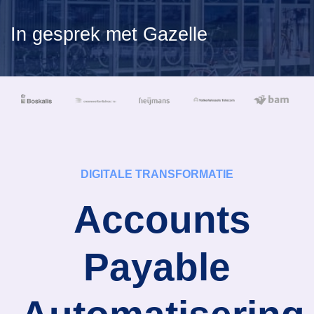
Declaratieverwerking
Procurement
In gesprek met Gazelle
Factuur status
Factuurstatus
Procesoptimalisatie
portaal
Compliance
Lees verder
Spend management
DIGITALE TRANSFORMATIE
Accounts
Payable