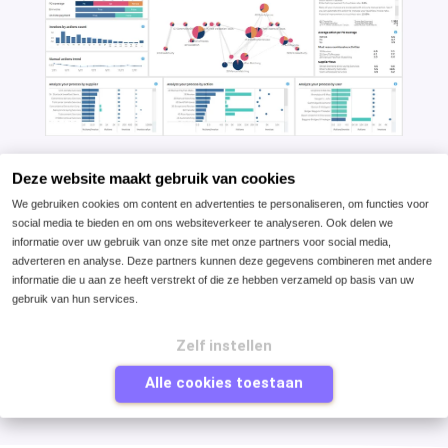
De gemiddelde doorlooptijd van een factuur is
Deze website maakt gebruik van cookies
meestal wel bekend. Uiteengezet in type factuur,
We gebruiken cookies om content en advertenties te personaliseren, om functies voor
leverancier segment of kostenpost.
social media te bieden en om ons websiteverkeer te analyseren. Ook delen we
informatie over uw gebruik van onze site met onze partners voor social media,
Maar echt graven in gebeurtenissen en daaruit
adverteren en analyse. Deze partners kunnen deze gegevens combineren met andere
patronen identificeren zien we zelden terug. En
informatie die u aan ze heeft verstrekt of die ze hebben verzameld op basis van uw
gebruik van hun services.
hoe meer het proces wordt geautomatiseerd, hoe
leuker het voor ons wordt om erin te duiken.
Zelf instellen
Alle cookies toestaan