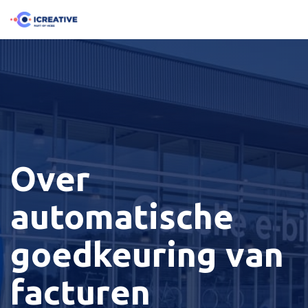
PURCHASE
Accounts
Procurement
Case
TECHNOLOGIE
Datamanagement
Leer &
INTEGRATIES
studies
Connect
TO PAY
Payable
Atradius
Wij gebruiken
Support
Wij werken met
Inkoopmanagement
Spend analytics
FMO
center
Wij helpen
verschillende
verschillende
Factuurverwerking
PON
Evenementen
organisaties
cloud-
P2P
Contractmanagement
ERP integratie
Power &
Publicaties
Declaratieverwerking
met digitale
oplossingen
oplossingen
Equipment
Blog
transformatie
die passen bij
die koppelen
Technische
Over
Factuur validatie
en
Unie
omvangrijker
met
Ballast
procesoptimalisatie
organisaties.
toonaangevende
automatische
Factuurherkenning
Nedam
van purchase
ERP
TU Delft
to pay.
Basware
systemen.
E-
Geveke
goedkeuring van
facturatie
Renewi
Digitale transformatie
Gazelle
Kofax
Clearance
facturen
Accounts
model
ICreative
payable
OCR