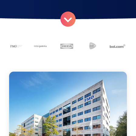
Declaratieverwerking
Procurement
Factuur status
Factuurstatus
Procesoptimalisatie
portaal
Compliance
Spend management