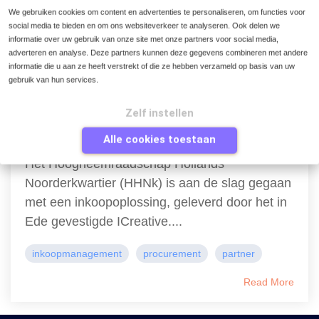
We gebruiken cookies om content en advertenties te personaliseren, om functies voor
Read More
social media te bieden en om ons websiteverkeer te analyseren. Ook delen we
informatie over uw gebruik van onze site met onze partners voor social media,
adverteren en analyse. Deze partners kunnen deze gegevens combineren met andere
informatie die u aan ze heeft verstrekt of die ze hebben verzameld op basis van uw
gebruik van hun services.
1 MIN READ
ICreative levert inkoopsysteem aan HHNK
Zelf instellen
Alle cookies toestaan
november, 10, 2016
Het Hoogheemraadschap Hollands
Noorderkwartier (HHNk) is aan de slag gegaan
met een inkoopoplossing, geleverd door het in
Ede gevestigde ICreative....
inkoopmanagement
procurement
partner
Read More