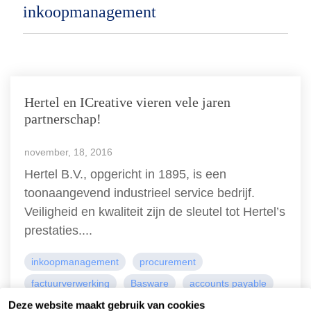
inkoopmanagement
Declaratieverwerking
Procurement
Factuur status
Factuurstatus
Procesoptimalisatie
portaal
Compliance
Hertel en ICreative vieren vele jaren
Spend management
partnerschap!
november, 18, 2016
Hertel B.V., opgericht in 1895, is een
toonaangevend industrieel service bedrijf.
Veiligheid en kwaliteit zijn de sleutel tot Hertel’s
prestaties....
inkoopmanagement
procurement
factuurverwerking
Basware
accounts payable
Deze website maakt gebruik van cookies
partner