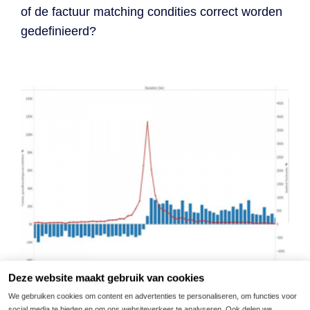
of de factuur matching condities correct worden
gedefinieerd?
Deze website maakt gebruik van cookies
We gebruiken cookies om content en advertenties te personaliseren, om functies voor
In de afbeelding een data-analyse van een
social media te bieden en om ons websiteverkeer te analyseren. Ook delen we