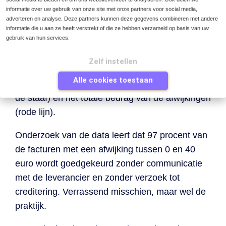
informatie over uw gebruik van onze site met onze partners voor social media,
Nederlandse organisatie waar de factuur niet
adverteren en analyse. Deze partners kunnen deze gegevens combineren met andere
meer mag afwijken dan 10 euro en maximaal 1
informatie die u aan ze heeft verstrekt of die ze hebben verzameld op basis van uw
gebruik van hun services.
procent van het totale factuurbedrag. Wat we
zien is de afwijking van de factuur (hoe verder
Zelf instellen
van het midden, hoe groter de afwijking), het
Alle cookies toestaan
aantal facturen met deze afwijking (hoogte van
de staaf) en het totale bedrag van de afwijkingen
(rode lijn).
Onderzoek van de data leert dat 97 procent van
de facturen met een afwijking tussen 0 en 40
euro wordt goedgekeurd zonder communicatie
met de leverancier en zonder verzoek tot
creditering. Verrassend misschien, maar wel de
praktijk.