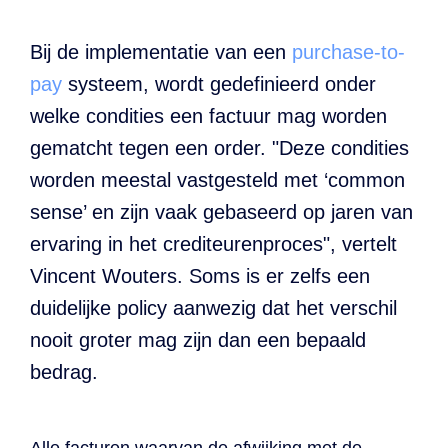
Declaratieverwerking
Procurement
Factuur status
Factuurstatus
Bij de implementatie van een
purchase-to-
Procesoptimalisatie
portaal
pay
systeem, wordt gedefinieerd onder
welke condities een factuur mag worden
Compliance
gematcht tegen een order. "Deze condities
Spend management
worden meestal vastgesteld met ‘common
sense’ en zijn vaak gebaseerd op jaren van
ervaring in het crediteurenproces", vertelt
Vincent Wouters. Soms is er zelfs een
duidelijke policy aanwezig dat het verschil
nooit groter mag zijn dan een bepaald
bedrag.