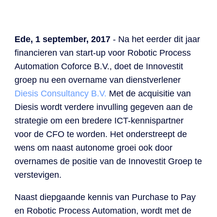
Declaratieverwerking
Procurement
Factuur status
Factuurstatus
Procesoptimalisatie
portaal
Ede, 1 september, 2017
- Na het eerder dit jaar
financieren van start-up voor Robotic Process
Compliance
Automation Coforce B.V., doet de Innovestit
groep nu een overname van dienstverlener
Spend management
Diesis Consultancy B.V.
Met de acquisitie van
Diesis wordt verdere invulling gegeven aan de
strategie om een bredere ICT-kennispartner
voor de CFO te worden. Het onderstreept de
wens om naast autonome groei ook door
overnames de positie van de Innovestit Groep te
verstevigen.
Naast diepgaande kennis van Purchase to Pay
en Robotic Process Automation, wordt met de