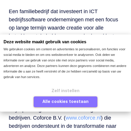
Een familiebedrijf dat investeert in ICT
bedrijfssoftware ondernemingen met een focus
op lange termijn waarde creatie voor alle
betrokken stakeholders waaronder haar klanten
Deze website maakt gebruik van cookies
en medewerkers. Er vallen drie bedrijven onder
We gebruiken cookies om content en advertenties te personaliseren, om functies voor
de groep. ICreative B.V. /
social media te bieden en om ons websiteverkeer te analyseren. Ook delen we
GmbH (
www.icreativep2p.com
) die wereldwijd
informatie over uw gebruik van onze site met onze partners voor social media,
adverteren en analyse. Deze partners kunnen deze gegevens combineren met andere
oplossingen van Basware en Kofax bij
informatie die u aan ze heeft verstrekt of die ze hebben verzameld op basis van uw
Corporate bedrijven en instanties
gebruik van hun services.
implementeren. Easy Systems B.V.
Zelf instellen
(www.easysystems.nl), een
softwareontwikkelaar die haar eigen Purchase to
Alle cookies toestaan
Pay oplossing aanbiedt aan middelgrote
bedrijven. Coforce B.V. (
www.coforce.nl
) die
bedrijven ondersteunt in de transformatie naar