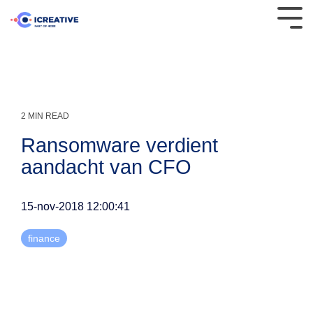
PURCHASE
Accounts
Procurement
Case
TECHNOLOGIE
Datamanagement
Leer &
INTEGRATIES
studies
Connect
TO PAY
Payable
Atradius
Wij gebruiken
Support
Wij werken met
Inkoopmanagement
Spend analytics
FMO
center
Wij helpen
verschillende
verschillende
Factuurverwerking
2 MIN READ
PON
Evenementen
organisaties
cloud-
P2P
Contractmanagement
ERP integratie
Power &
Publicaties
Declaratieverwerking
Ransomware verdient
met digitale
oplossingen
oplossingen
Equipment
Blog
aandacht van CFO
transformatie
die passen bij
die koppelen
Technische
Factuur validatie
en
Unie
omvangrijker
met
Ballast
procesoptimalisatie
organisaties.
toonaangevende
15-nov-2018 12:00:41
Factuurherkenning
Nedam
van purchase
ERP
TU Delft
to pay.
Basware
systemen.
E-
Geveke
finance
facturatie
Renewi
Digitale transformatie
Gazelle
Kofax
Clearance
Accounts
model
ICreative
payable
OCR