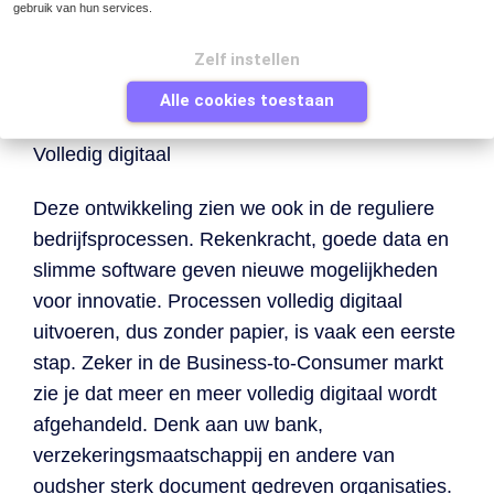
gebruik van hun services.
kloppen maar door gebruik te maken van
slimme ‘learning algoritmes’. De mogelijkheid
Zelf instellen
om data op een juiste manier te kunnen
Alle cookies toestaan
verwerken is in al deze voorbeelden cruciaal.
Volledig digitaal
Deze ontwikkeling zien we ook in de reguliere
bedrijfsprocessen. Rekenkracht, goede data en
slimme software geven nieuwe mogelijkheden
voor innovatie. Processen volledig digitaal
uitvoeren, dus zonder papier, is vaak een eerste
stap. Zeker in de Business-to-Consumer markt
zie je dat meer en meer volledig digitaal wordt
afgehandeld. Denk aan uw bank,
verzekeringsmaatschappij en andere van
oudsher sterk document gedreven organisaties.