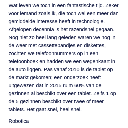
Declaratieverwerking
Wat leven we toch in een fantastische tijd. Zeker
Procurement
Factuur status
voor iemand zoals ik, die toch wel een meer dan
Factuurstatus
Procesoptimalisatie
portaal
gemiddelde interesse heeft in technologie.
Afgelopen decennia is het razendsnel gegaan.
Compliance
Nog niet zo heel lang geleden waren we nog in
de weer met cassettebandjes en diskettes,
Spend management
zochten we telefoonnummers op in een
telefoonboek en hadden we een wegenkaart in
de auto liggen. Pas vanaf 2010 is de tablet op
de markt gekomen; een onderzoek heeft
uitgewezen dat in 2015 ruim 60% van de
gezinnen al beschikt over een tablet. Zelfs 1 op
de 5 gezinnen beschikt over twee of meer
tablets. Het gaat snel, heel snel.
Robotica