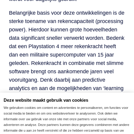
Belangrijke basis voor deze ontwikkelingen is de
sterke toename van rekencapaciteit (processing
power). Hierdoor kunnen grote hoeveelheden
data significant sneller verwerkt worden. Bedenk
dat een Playstation 4 meer rekenkracht heeft
dan een militaire supercomputer van 15 jaar
geleden. Rekenkracht in combinatie met slimme
software brengt ons aankomende jaren veel
vooruitgang. Denk daarbij aan predictive
analytics en aan de mogelijkheden van ‘learning
algoritmes’. Dit laatste wordt bijvoorbeeld
Deze website maakt gebruik van cookies
aangetoond met de zelfrijdende auto van
We gebruiken cookies om content en advertenties te personaliseren, om functies voor
George Hotz. Deze Amerikaan heeft voor een
social media te bieden en om ons websiteverkeer te analyseren. Ook delen we
informatie over uw gebruik van onze site met onze partners voor social media,
paar duizend dollar een zelf rijdende auto
adverteren en analyse. Deze partners kunnen deze gegevens combineren met andere
ontwikkeld. Niet door miljoenen regels code te
informatie die u aan ze heeft verstrekt of die ze hebben verzameld op basis van uw