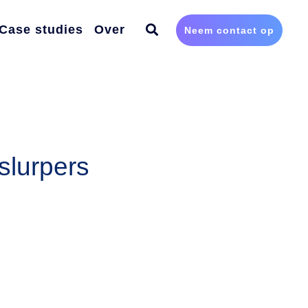
Case studies
Over
Neem contact op
 & Connect
INTEGRATIES
ort center
ementen
Wij werken met verschillende P2P oplossingen die
caties
koppelen met toonaangevende ERP systemen.
slurpers