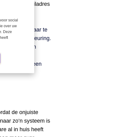
zig. Het e-mailadres
eling met P2P
voor social
 om vooraf
ie over uw
nvoer beschikbaar te
se. Deze
urd ter goedkeuring.
heeft
eert het systeem
de leverancier
erstuurd naar een
rdat de onjuiste
 naar zo’n systeem is
e al in huis heeft