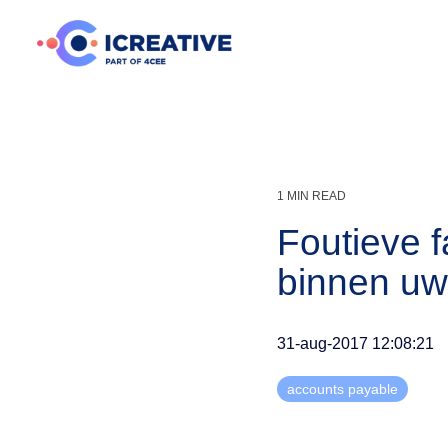
PURCHASE TO PAY
Accounts Payable
Procure
Wij helpen organisaties met digitale transformatie en
Factuurverwerking
procesoptimalisatie van purchase to pay.
Declaratieverwerking
1 MIN READ
Digitale transformatie
Foutieve f
Factuur validatie
Accounts payable
binnen uw 
Procurement
Factuurherkenning
31-aug-2017 12:08:21
Procesoptimalisatie
E-facturatie
Clearance model
accounts payable
Compliance
OCR