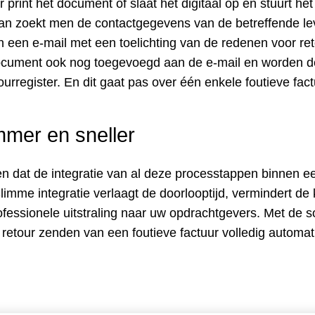
rint het document of slaat het digitaal op en stuurt het
Dan zoekt men de contactgegevens van de betreffende lev
n een e-mail met een toelichting van de redenen voor re
 document ook nog toegevoegd aan de e-mail en worden 
ourregister. En dit gaat pas over één enkele foutieve fact
mmer en sneller
zen dat de integratie van al deze processtappen binnen 
 Slimme integratie verlaagt de doorlooptijd, vermindert de
ofessionele uitstraling naar uw opdrachtgevers. Met de s
retour zenden van een foutieve factuur volledig automat