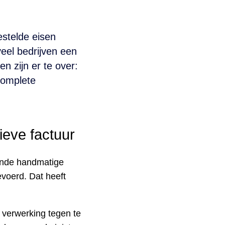
estelde eisen
veel bedrijven een
n zijn er te over:
complete
ieve factuur
gende handmatige
voerd. Dat heeft
e verwerking tegen te