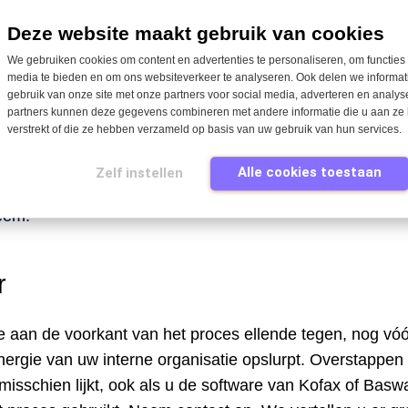
 (order)factuur en geëxtraheerde gegevens zijn al aanwe
Deze website maakt gebruik van cookies
 hoogstwaarschijnlijk ook beschikbaar midde
ls een kopp
We gebruiken cookies om content en advertenties te personaliseren, om functies 
ciële systeem. De applicatie kan de mogelijkheid bieden
media te bieden en om ons websiteverkeer te analyseren. Ook delen we informat
edenen als selectie te presenteren of velden voor vrije i
gebruik van onze site met onze partners voor social media, adverteren en analy
t kan vervolgens naar een andere persoon worden verstu
partners kunnen deze gegevens combineren met andere informatie die u aan ze 
verstrekt of die ze hebben verzameld op basis van uw gebruik van hun services.
eria eigenlijk al ingevuld en voorbewerkt. Na paraaf gener
il met de redenen voor retour naar het e-mailadres van 
Alle cookies toestaan
Zelf instellen
. Optioneel kunnen alle geëxtraheerde gegevens worden v
teem.
r
e aan de voorkant van het proces ellende tegen, nog vóó
 energie van uw interne organisatie opslurpt. Overstappen
isschien lijkt, ook als u de software van Kofax of Baswar