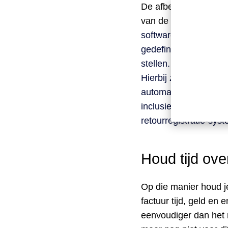
De afbeelding van de
van de leverancier is
software of het finan
gedefinieerde retourr
stellen. Het documen
Hierbij zijn alle crit
automatisch een e-ma
inclusief de bijlage
retourregistratie-sys
Houd tijd ove
Op die manier houd j
factuur tijd, geld en
eenvoudiger dan het m