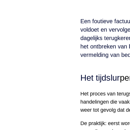
Spend management
Factuur status
Een foutieve factuu
voldoet en vervolge
dagelijks terugkere
het ontbreken van 
vermelding van bed
Het tijdslur
pe
Het proces van terug
handelingen die vaak
weer tot gevolg dat d
De praktijk: eerst wo