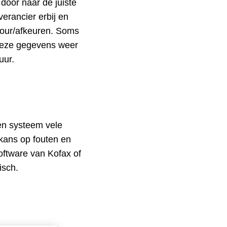
 door naar de juiste
erancier erbij en
tour/afkeuren. Soms
deze gegevens weer
uur.
een systeem vele
 kans op fouten en
oftware van Kofax of
isch.