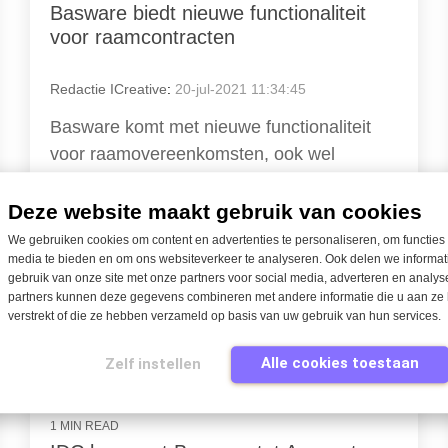
Basware biedt nieuwe functionaliteit
voor raamcontracten
Redactie ICreative
:
20-jul-2021 11:34:45
Basware komt met nieuwe functionaliteit
voor raamovereenkomsten, ook wel
blanket orders in het Engels genoemd. Met
deze verbetering in Basware...
Deze website maakt gebruik van cookies
We gebruiken cookies om content en advertenties te personaliseren, om functies 
Basware
media te bieden en om ons websiteverkeer te analyseren. Ook delen we informat
gebruik van onze site met onze partners voor social media, adverteren en analy
partners kunnen deze gegevens combineren met andere informatie die u aan ze 
Lees verder
verstrekt of die ze hebben verzameld op basis van uw gebruik van hun services.
Alle cookies toestaan
Zelf instellen
1 MIN READ