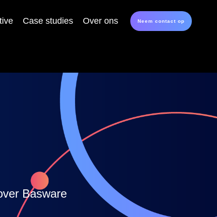
ive
Case studies
Over ons
Neem contact op
 over Basware