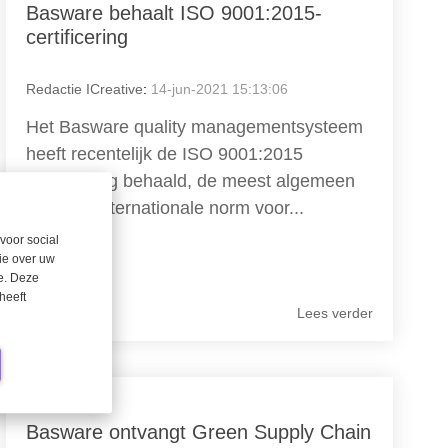
Basware behaalt ISO 9001:2015-
certificering
Redactie ICreative
:
14-jun-2021 15:13:06
Het Basware quality managementsysteem
heeft recentelijk de ISO 9001:2015
certificering behaald, de meest algemeen
erkende internationale norm voor...
voor social
Basware
ie over uw
se. Deze
heeft
Lees verder
1 MIN READ
Basware ontvangt Green Supply Chain