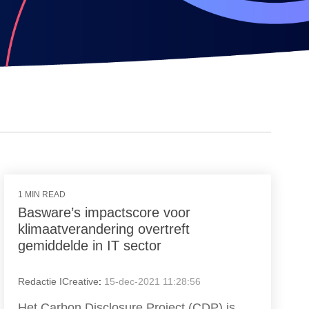
1 MIN READ
Basware’s impactscore voor
klimaatverandering overtreft
gemiddelde in IT sector
Redactie ICreative
:
15-dec-2021 11:28:56
Het Carbon Disclosure Project (CDP) is