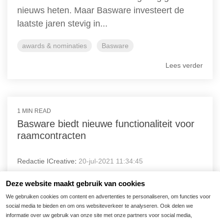
nieuws heten. Maar Basware investeert de
laatste jaren stevig in...
awards & nominaties
Basware
Lees verder
1 MIN READ
Basware biedt nieuwe functionaliteit voor
raamcontracten
Redactie ICreative
:
20-jul-2021 11:34:45
Basware komt met nieuwe functionaliteit voor
Deze website maakt gebruik van cookies
raamovereenkomsten, ook wel blanket orders
We gebruiken cookies om content en advertenties te personaliseren, om functies voor
in het Engels genoemd. Met deze verbetering
social media te bieden en om ons websiteverkeer te analyseren. Ook delen we
informatie over uw gebruik van onze site met onze partners voor social media,
in Basware...