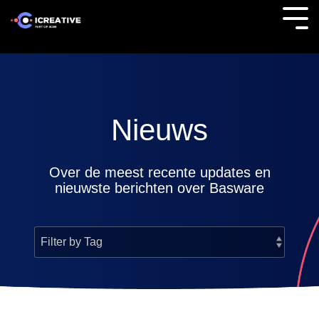
Skip
to
Tog
the
Me
main
content.
Nieuws
Over de meest recente updates en
nieuwste berichten over Basware