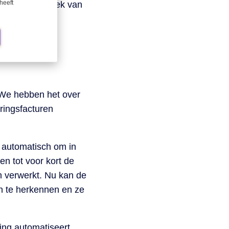
heeft
n in het logboek van
 We hebben het over
ringsfacturen
 automatisch om in
en tot voor kort de
n verwerkt. Nu kan de
n te herkennen en ze
ing automatiseert,