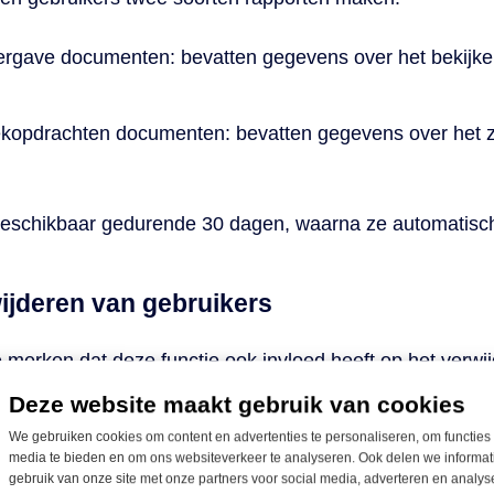
rgave documenten: bevatten gegevens over het bekijken
kopdrachten documenten: bevatten gegevens over het z
beschikbaar gedurende 30 dagen, waarna ze automatisch
ijderen van gebruikers
te merken dat deze functie ook invloed heeft op het verw
. Als de functie is ingeschakeld voor de tenant, kunnen
Deze website maakt gebruik van cookies
d in P2P-beheer als hun laatste inlogtijd binnen de vas
We gebruiken cookies om content en advertenties te personaliseren, om functies 
 organisatie van de gebruiker valt.
media te bieden en om ons websiteverkeer te analyseren. Ook delen we informat
gebruik van onze site met onze partners voor social media, adverteren en analy