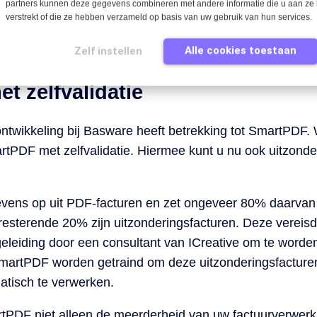
partners kunnen deze gegevens combineren met andere informatie die u aan ze 
wijderen van gebruikers die mogelijk vermeldingen hebbe
verstrekt of die ze hebben verzameld op basis van uw gebruik van hun services.
Alle cookies toestaan
Zelf instellen
t zelfvalidatie
ntwikkeling bij Basware heeft betrekking tot SmartPDF.
rtPDF met zelfvalidatie. Hiermee kunt u nu ook uitzonde
vens op uit PDF-facturen en zet ongeveer 80% daarvan
resterende 20% zijn uitzonderingsfacturen. Deze vereisd
eleiding door een consultant van ICreative om te worde
 SmartPDF worden getraind om deze uitzonderingsfacture
atisch te verwerken.
rtPDF niet alleen de meerderheid van uw factuurverwerk