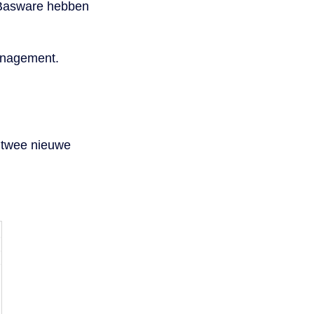
n Basware hebben
anagement.
r twee nieuwe