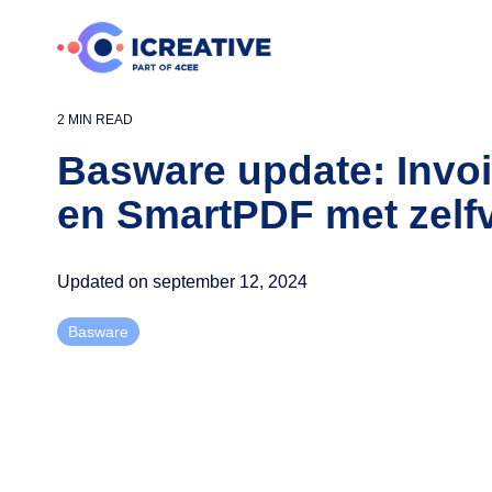
Skip
to
the
main
content.
2 MIN READ
Basware update: Invo
en SmartPDF met zelfv
Updated on september 12, 2024
Basware