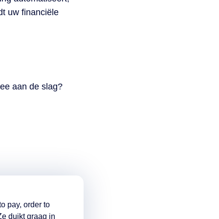
t uw financiële
 mee aan de slag?
o pay, order to
e duikt graag in