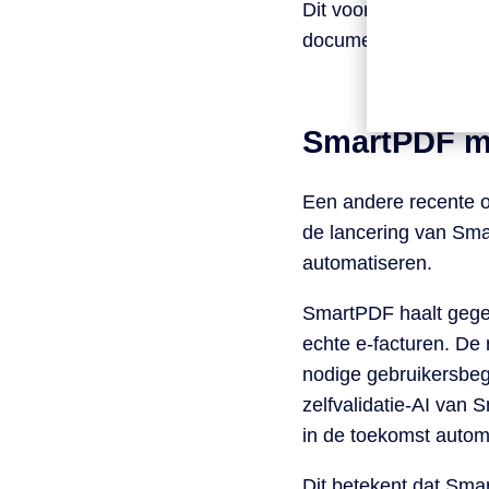
Dit voorkomt het ver
documenttoegang.
SmartPDF me
Een andere recente o
de lancering van Sma
automatiseren.
SmartPDF haalt gege
echte e-facturen. De 
nodige gebruikersbeg
zelfvalidatie-AI van
in de toekomst autom
Dit betekent dat Sma