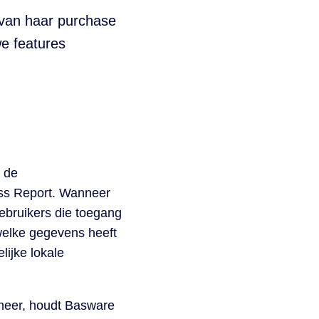
t van haar purchase
we features
e de
cess Report. Wanneer
ebruikers die toegang
welke gegevens heeft
lijke lokale
neer, houdt Basware