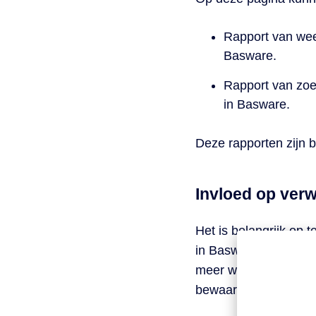
Rapport van wee
Basware.
Rapport van zoe
in Basware.
Deze rapporten zijn 
Invloed op verw
Het is belangrijk op 
in Basware P2P-beheer
meer worden verwijder
bewaarperiode voor de